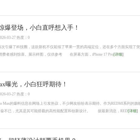
ro Max惊爆登场，小白直呼想入手！
6-03-27 热度：0
ax的发布再次引爆了科技圈，这款新机不仅延续了苹果一贯的高端定位，还在多个方面实现了
者感到惊喜。展示样图，仅供参考 在屏幕方面，iPhone 17 Pro
[详细]
ro Max曝光，小白狂呼期待！
6-03-27 热度：0
Pro Max的爆料信息在网络上引发热议，不少网友纷纷表示期待。作为REDMI系列的旗
让粉丝们兴奋不已，尤其是其可能搭载的高性能配置和创新设计。 据最新消息，RED
[详细]