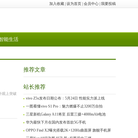
加入收藏
|
设为首页
|
会员中心
|
我要投稿
智能生活
推荐文章
站长推荐
外观上突破
vivo Z5x发布日期公布：5月24日 性能实力派上线
一图看懂vivo S1 Pro：魅力燃爆不止3200万自拍
三星新机Galaxy A11将至 后置三摄+4000mAh电池
华为最快下月在国内发布首款5G手机
OPPO Find X2曝光搭载2K+120Hz曲面屏 旗舰手机屏