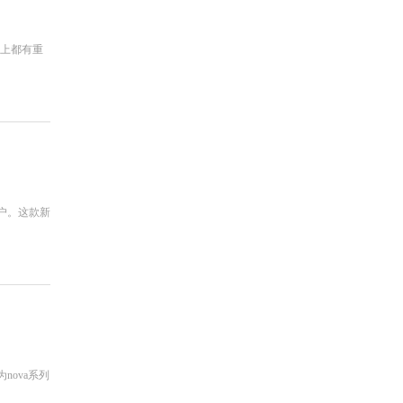
能上都有重
用户。这款新
nova系列