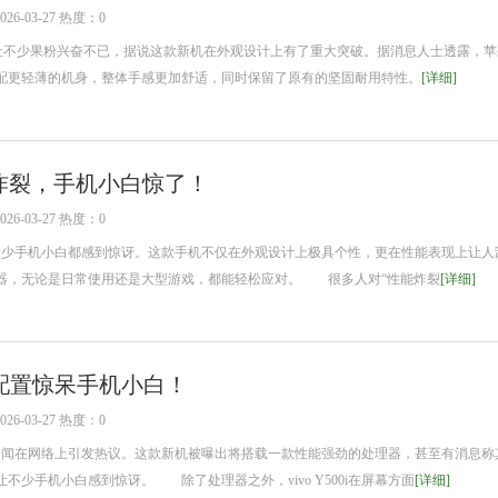
6-03-27 热度：0
最新爆料让不少果粉兴奋不已，据说这款新机在外观设计上有了重大突破。据消息人士透露，
配更轻薄的机身，整体手感更加舒适，同时保留了原有的坚固耐用特性。
[详细]
性能炸裂，手机小白惊了！
6-03-27 热度：0
让不少手机小白都感到惊讶。这款手机不仅在外观设计上极具个性，更在性能表现上让人
器，无论是日常使用还是大型游戏，都能轻松应对。 很多人对“性能炸裂
[详细]
曝光，配置惊呆手机小白！
6-03-27 热度：0
i的传闻在网络上引发热议。这款新机被曝出将搭载一款性能强劲的处理器，甚至有消息称
不少手机小白感到惊讶。 除了处理器之外，vivo Y500i在屏幕方面
[详细]