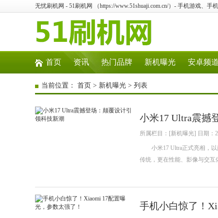
无忧刷机网 - 51刷机网 （https://www.51shuaji.com.cn/）- 手
首页
资讯
热门品牌
新机曝光
安卓频
当前位置：
首页
>
新机曝光
> 列表
小米17 Ultr
所属栏目：[新机曝光] 日期：202
小米17 Ultra正式亮相
传统，更在性能、影像与交互
手机小白惊了！Xi