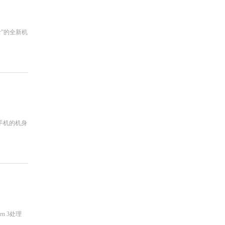
r”的全新机
款手机的机身
n 3处理