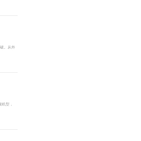
突破。从外
舰机型，