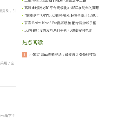
三星Note10渲染图 打孔屏+后置居中三摄
高通通过骁龙5G平台规模化加速5G在明年的商用
频繁提及，引
"硬核少年"OPPO K3价格曝光 起售价低于1899元
官宣:Redmi Note 8 Pro配置硬核 配专属游戏手柄
LG将在印度首发W系列手机 4000毫安时电池
热点阅读
小米17 Ultra震撼登场：颠覆设计引领科技新
它采用了全
vo旗下主