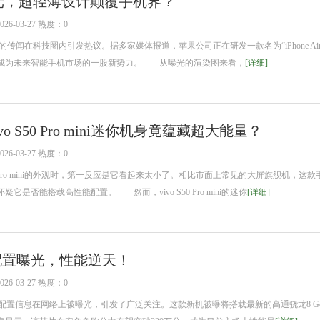
新机曝光，超轻薄设计颠覆手机界？
6-03-27 热度：0
机的传闻在科技圈内引发热议。据多家媒体报道，苹果公司正在研发一款名为“iPhone Ai
成为未来智能手机市场的一股新势力。 从曝光的渲染图来看，
[详细]
o S50 Pro mini迷你机身竟蕴藏超大能量？
6-03-27 热度：0
 Pro mini的外观时，第一反应是它看起来太小了。相比市面上常见的大屏旗舰机，这
是否能搭载高性能配置。 然而，vivo S50 Pro mini的迷你
[详细]
SR配置曝光，性能逆天！
6-03-27 热度：0
的配置信息在网络上被曝光，引发了广泛关注。这款新机被曝将搭载最新的高通骁龙8 Ge