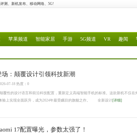
机游戏、手机评测、新机发布、移动网络、5G!
道
苹果频道
智能家居
手游
5G频道
VR
趣闻
a震撼登场：颠覆设计引领科技新潮
6-07-18 热度：0
，以颠覆性的设计语言和前沿科技配置，重新定义高端智能手机的标准。这款新机不仅在
体验上实现全面跃升，成为2024年最受瞩目的旗舰之作。 全新设计
[详细]
aomi 17配置曝光，参数太强了！