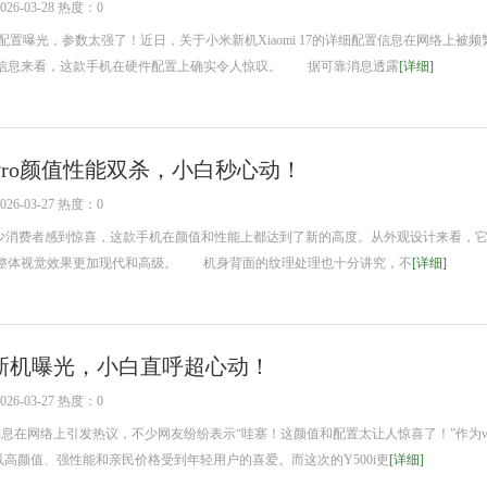
6-03-28 热度：0
7配置曝光，参数太强了！近日，关于小米新机Xiaomi 17的详细配置信息在网络上被
信息来看，这款手机在硬件配置上确实令人惊叹。 据可靠消息透露
[详细]
17 Pro颜值性能双杀，小白秒心动！
6-03-27 热度：0
发布让不少消费者感到惊喜，这款手机在颜值和性能上都达到了新的高度。从外观设计来看，
整体视觉效果更加现代和高级。 机身背面的纹理处理也十分讲究，不
[详细]
00i新机曝光，小白直呼超心动！
6-03-27 热度：0
的消息在网络上引发热议，不少网友纷纷表示“哇塞！这颜值和配置太让人惊喜了！”作为vi
高颜值、强性能和亲民价格受到年轻用户的喜爱。而这次的Y500i更
[详细]