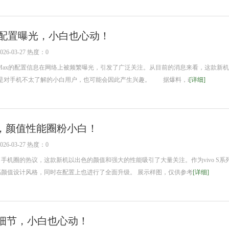
ro Max配置曝光，小白也心动！
6-03-27 热度：0
Pro Max的配置信息在网络上被频繁曝光，引发了广泛关注。从目前的消息来看，这款新
是对手机不太了解的小白用户，也可能会因此产生兴趣。 据爆料，i
[详细]
曝光，颜值性能圈粉小白！
6-03-27 热度：0
发了手机圈的热议，这款新机以出色的颜值和强大的性能吸引了大量关注。作为vivo S系
高颜值设计风格，同时在配置上也进行了全面升级。 展示样图，仅供参考
[详细]
ro惊爆细节，小白也心动！