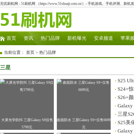
无忧刷机网 - 51刷机网 （https://www.51shuaji.com.cn/）- 手机游戏、手机评测、
首页
资讯
热门品牌
新机曝光
安卓频道
苹果
当前位置：
首页
>
热门品牌
三星
S25 
S24
S26
Gala
三星S
大屏光学防抖 三星Galaxy S9仅售
曲面防水 三星Galaxy S9+仅售6699
S25
5799元
元
Gala