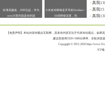
真我1
真我1
轻薄高颜值，2699元起，华为
小米发布降噪蓝牙耳机Necklace：
真我1
nova10系列就是你的国
43dB降噪深度，到
【免责声明】本站内容转载自互联网，其发布内容言论不代表本站观点，如果其链接、
建议您使用1920×1080分辨率、谷歌浏览器Goo
Copygight © 2012-2026 https://www.5
ICP备