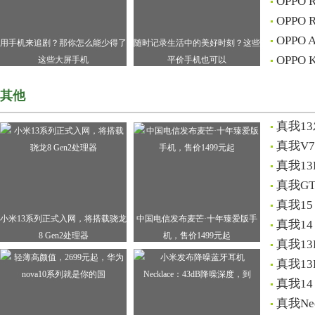
OPPO
OPPO
OPP
用手机来追剧？那你怎么能少得了
随时记录生活中的美好时刻？这些
OPPO
这些大屏手机
平价手机也可以
其他
真我1
真我V
真我1
真我G
真我1
小米13系列正式入网，将搭载骁龙
中国电信发布麦芒·十年臻爱版手
真我1
8 Gen2处理器
机，售价1499元起
真我1
真我1
真我1
真我N